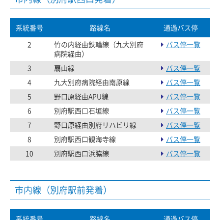
系統番号
路線名
通過バス停
2
竹の内経由鉄輪線（九大別府
バス停一覧
病院経由）
3
扇山線
バス停一覧
4
九大別府病院経由南原線
バス停一覧
5
野口原経由APU線
バス停一覧
6
別府駅西口石垣線
バス停一覧
7
野口原経由別府リハビリ線
バス停一覧
8
別府駅西口観海寺線
バス停一覧
10
別府駅西口浜脇線
バス停一覧
市内線（別府駅前発着）
系統番号
路線名
通過バス停