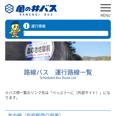
MENU
運行情報
平常通
路線バス 運行路線一覧
Scheduled Bus Route List
※バス停一覧のリンク先は「べっぷぅ～に（外部サイト）」にな
ります。
市内線（別府駅西口発着）