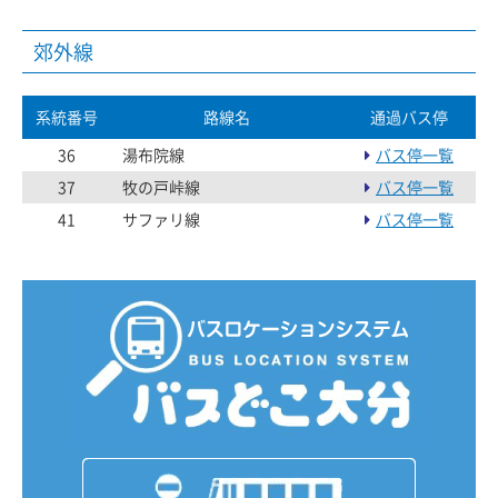
郊外線
系統番号
路線名
通過バス停
36
湯布院線
バス停一覧
37
牧の戸峠線
バス停一覧
41
サファリ線
バス停一覧