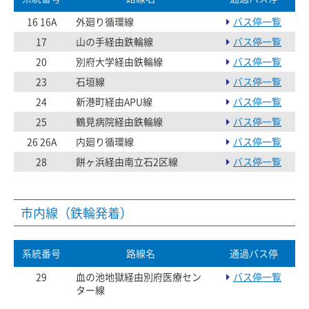
16 16A
外廻り循環線
バス停一覧
17
山の手経由鉄輪線
バス停一覧
20
別府大学経由鉄輪線
バス停一覧
23
石垣線
バス停一覧
24
新港町経由APU線
バス停一覧
25
鶴見病院経由鉄輪線
バス停一覧
26 26A
内廻り循環線
バス停一覧
28
餅ヶ浜経由南立石2区線
バス停一覧
市内線（鉄輪発着）
系統番号
路線名
通過バス停
29
血の池地獄経由別府医療セン
バス停一覧
ター線