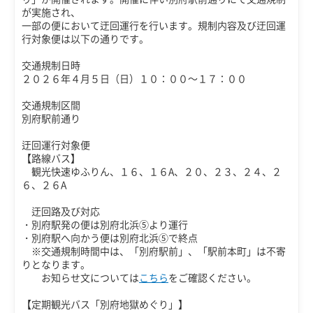
が実施され、
一部の便において迂回運行を行います。規制内容及び迂回運
行対象便は以下の通りです。
交通規制日時
２０２６年４月５日（日）１０：００～１７：００
交通規制区間
別府駅前通り
迂回運行対象便
【路線バス】
観光快速ゆふりん、１６、１６A、２０、２３、２４、２
６、２６A
迂回路及び対応
・別府駅発の便は別府北浜⑤より運行
・別府駅へ向かう便は別府北浜⑤で終点
※交通規制時間中は、「別府駅前」、「駅前本町」は不寄
りとなります。
お知らせ文については
こちら
をご確認ください。
【定期観光バス「別府地獄めぐり」】