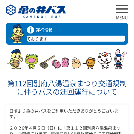
MENU
運行情報
常通り運行しております
第112回別府八湯温泉まつり交通規制
に伴うバスの迂回運行について
日頃より亀の井バスをご利用いただきありがとうございま
す。
２０２6年４月５日（日）に「第１１２回別府八湯温泉まつ
り」が開催されます。開催に伴い別府駅前通りにて交通規制