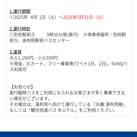
1.運行期間
①2025年 4月 1日（火）～
2026年3月31日（火）
2.運行
時刻
①別府駅前⑤ 9時30分発(直行) ※停車停留所：別府駅
前⑤、由布院駅前バスセンター
3.
運賃
大人1,100円、小人550円
※現金、ICカード、フリー乗車券(ワイド1日、2日)、SUNQパ
ス利用可
【お知らせ】
直行臨時バスをご利用になられるお客さまが多く乗車できな
い場合がございます。
その場合は、湯布院へ向けて運行している「36番:湯布院線」
もしくは「観光快速バス ゆふりん」をご利用ください。