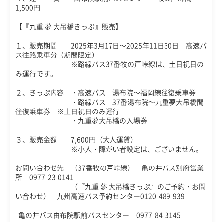
1,500円
【『九重 夢 大吊橋きっぷ』販売】
１、販売期間 2025年3月17日～2025年11日30日 高速バ
ス往路乗車分（期間限定）
※路線バス37番牧の戸峠線は、土日祝日の
み運行です。
２、きっぷ内容 ・高速バス 湯布院～福岡線往復乗車券
・路線バス 37番湯布院～九重夢大吊橋間
往復乗車券 ※土日祝日のみ運行
・九重夢大吊橋の入場券
３、販売金額 7,600円（大人運賃）
※小人・障がい者設定は、ございません。
お問い合わせ先 （37番牧の戸峠線） 亀の井バス別府営業
所 0977-23-0141
（『九重 夢 大吊橋きっぷ』のご予約・お問
い合わせ） 九州高速バス予約センター0120-489-939
亀の井バス由布院駅前バスセンター 0977-84-3145