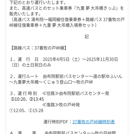
下記のとおり運行いたします。
また、高速バスとのセット乗車券『九重 夢 大吊橋きっぷ』を
販売いたします。
（高速バス 湯布院～福岡線往復乗車券＋路線バス 37番牧の戸
峠線往復乗車券＋九重 夢 大吊橋入場券セット）
記
【路線バス：37番牧の戸峠線】
１、運 行 日 2025年4月5日（土）～2025年11月30日
（日）の土日祝日のみ
２、運行ルート 由布院駅前バスセンター～道の駅ゆふいん
～九重夢大吊橋～くじゅう登山口～牧の戸峠
３、運 行 時 刻 ≪往路≫由布院駅前バスセンター発
➀10:20、➁13:45
≪復路≫牧の戸峠発
①12:05、②15:28
運行時刻PDF：
37番牧の戸峠線時刻表
４、運 賃 由布院駅前バスセンター～牧の戸峠間